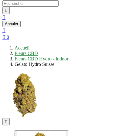


Annuler


0
Accueil
Fleurs CBD
Fleurs CBD Hydro - Indoor
Gelato Hydro Suisse
