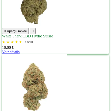

Aperçu rapide

White Shark CBD Hydro Suisse
9.3
/
10
10,00 €
Voir détails