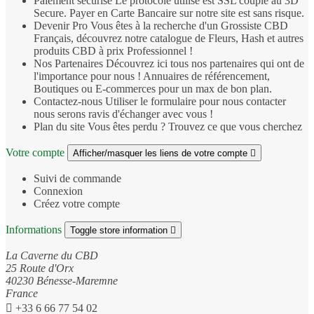
Paiement sécurisé
Le protocole utilisé est SSL couplé au 3D
Secure. Payer en Carte Bancaire sur notre site est sans risque.
Devenir Pro
Vous êtes à la recherche d'un Grossiste CBD
Français, découvrez notre catalogue de Fleurs, Hash et autres
produits CBD à prix Professionnel !
Nos Partenaires
Découvrez ici tous nos partenaires qui ont de
l'importance pour nous ! Annuaires de référencement,
Boutiques ou E-commerces pour un max de bon plan.
Contactez-nous
Utiliser le formulaire pour nous contacter
nous serons ravis d'échanger avec vous !
Plan du site
Vous êtes perdu ? Trouvez ce que vous cherchez
Votre compte
Afficher/masquer les liens de votre compte

Suivi de commande
Connexion
Créez votre compte
Informations
Toggle store information

La Caverne du CBD
25 Route d'Orx
40230 Bénesse-Maremne
France

+33 6 66 77 54 02