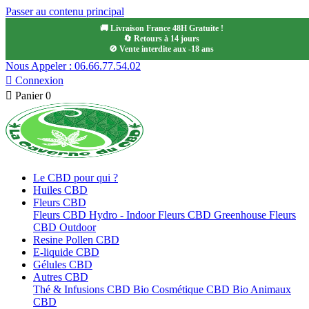
Passer au contenu principal
🚚 Livraison France 48H Gratuite !
🔄 Retours à 14 jours
🚫 Vente interdite aux -18 ans
Nous Appeler : 06.66.77.54.02

Connexion

Panier
0
Le CBD pour qui ?
Huiles CBD
Fleurs CBD
Fleurs CBD Hydro - Indoor
Fleurs CBD Greenhouse
Fleurs
CBD Outdoor
Resine Pollen CBD
E-liquide CBD
Gélules CBD
Autres CBD
Thé & Infusions CBD Bio
Cosmétique CBD Bio
Animaux
CBD