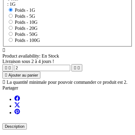
: 1G
Poids -
1G
Poids -
5G
Poids -
10G
Poids -
20G
Poids -
50G
Poids -
100G

Product availability:
En Stock
10
/
10
Livraison sous 2 à 4 jours !





Ajouter au panier

La quantité minimale pour pouvoir commander ce produit est 2.
Partager
Description