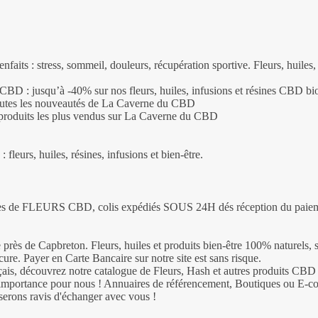
faits : stress, sommeil, douleurs, récupération sportive. Fleurs, huiles
BD : jusqu’à -40% sur nos fleurs, huiles, infusions et résines CBD bio
utes les nouveautés de La Caverne du CBD
p produits les plus vendus sur La Caverne du CBD
leurs, huiles, résines, infusions et bien‑être.
e FLEURS CBD, colis expédiés SOUS 24H dés réception du paiement. 
ès de Capbreton. Fleurs, huiles et produits bien‑être 100% naturels, s
ure. Payer en Carte Bancaire sur notre site est sans risque.
ais, découvrez notre catalogue de Fleurs, Hash et autres produits CBD 
 l'importance pour nous ! Annuaires de référencement, Boutiques ou E
 serons ravis d'échanger avec vous !