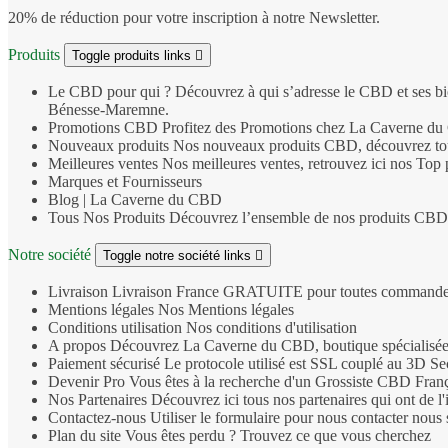
20% de réduction pour votre inscription à notre Newsletter.
Produits
Toggle produits links

Le CBD pour qui ?
Découvrez à qui s’adresse le CBD et ses bien
Bénesse‑Maremne.
Promotions CBD
Profitez des Promotions chez La Caverne du C
Nouveaux produits
Nos nouveaux produits CBD, découvrez to
Meilleures ventes
Nos meilleures ventes, retrouvez ici nos To
Marques et Fournisseurs
Blog | La Caverne du CBD
Tous Nos Produits
Découvrez l’ensemble de nos produits CBD : f
Notre société
Toggle notre société links

Livraison
Livraison France GRATUITE pour toutes commandes d
Mentions légales
Nos Mentions légales
Conditions utilisation
Nos conditions d'utilisation
A propos
Découvrez La Caverne du CBD, boutique spécialisée pr
Paiement sécurisé
Le protocole utilisé est SSL couplé au 3D Sec
Devenir Pro
Vous êtes à la recherche d'un Grossiste CBD Franç
Nos Partenaires
Découvrez ici tous nos partenaires qui ont de
Contactez-nous
Utiliser le formulaire pour nous contacter nous
Plan du site
Vous êtes perdu ? Trouvez ce que vous cherchez