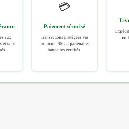
💳
Liv
France
Paiement sécurisé
Expédit
es aux
Transactions protégées via
en 
 et taux
protocole SSL et partenaires
sés.
bancaires certifiés.