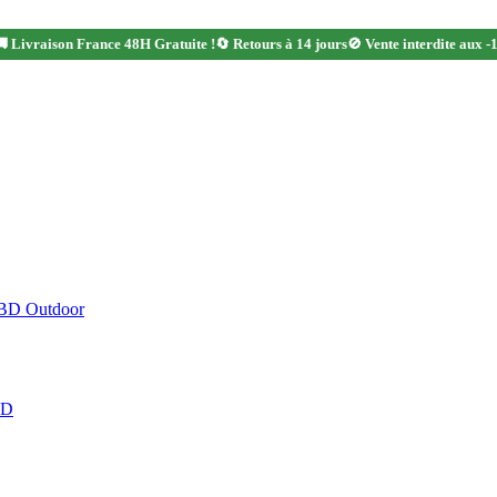
 Livraison France 48H Gratuite !
🔄 Retours à 14 jours
🚫 Vente interdite aux -
CBD Outdoor
BD