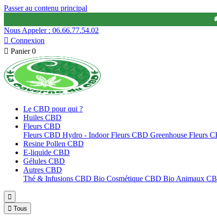
Passer au contenu principal

Nous Appeler : 06.66.77.54.02

Connexion

Panier
0
Le CBD pour qui ?
Huiles CBD
Fleurs CBD
Fleurs CBD Hydro - Indoor
Fleurs CBD Greenhouse
Fleurs 
Resine Pollen CBD
E-liquide CBD
Gélules CBD
Autres CBD
Thé & Infusions CBD Bio
Cosmétique CBD Bio
Animaux C


Tous