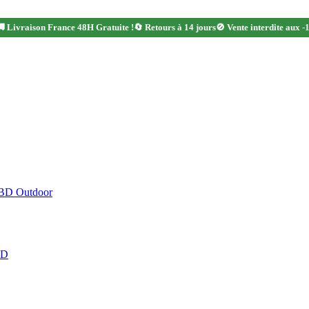
 Livraison France 48H Gratuite !
🔄 Retours à 14 jours
🚫 Vente interdite aux -
CBD Outdoor
BD