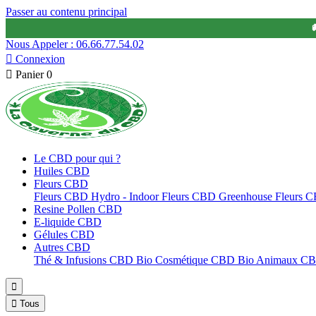
Passer au contenu principal

Nous Appeler : 06.66.77.54.02

Connexion

Panier
0
Le CBD pour qui ?
Huiles CBD
Fleurs CBD
Fleurs CBD Hydro - Indoor
Fleurs CBD Greenhouse
Fleurs 
Resine Pollen CBD
E-liquide CBD
Gélules CBD
Autres CBD
Thé & Infusions CBD Bio
Cosmétique CBD Bio
Animaux C


Tous