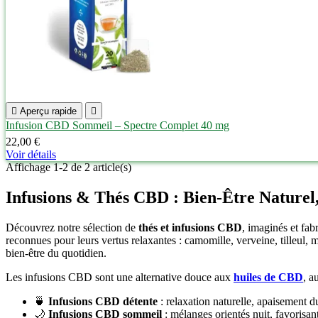

Aperçu rapide

Infusion CBD Sommeil – Spectre Complet 40 mg
22,00 €
Voir détails
Affichage 1-2 de 2 article(s)
Infusions & Thés CBD : Bien‑Être Nature
Découvrez notre sélection de
thés et infusions CBD
, imaginés et fab
reconnues pour leurs vertus relaxantes : camomille, verveine, tilleul,
bien‑être du quotidien.
Les infusions CBD sont une alternative douce aux
huiles de CBD
, a
🍵
Infusions CBD détente
: relaxation naturelle, apaisement d
🌙
Infusions CBD sommeil
: mélanges orientés nuit, favorisa