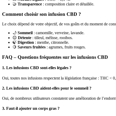
🤝
Transparence
: composition claire et détaillée.
Comment choisir son infusion CBD ?
Le choix dépend de votre objectif, de vos goûts et du moment de co
🌙
Sommeil
: camomille, verveine, lavande.
😌
Détente
: tilleul, mélisse, rooibos.
🍃
Digestion
: menthe, citronnelle.
🍋
Saveurs fruitées
: agrumes, fruits rouges.
FAQ – Questions fréquentes sur les infusions CBD
1. Les infusions CBD sont‑elles légales ?
Oui, toutes nos infusions respectent la législation française : THC < 0,
2. Les infusions CBD aident‑elles pour le sommeil ?
Oui, de nombreux utilisateurs constatent une amélioration de l’endormi
3. Faut‑il ajouter un corps gras ?