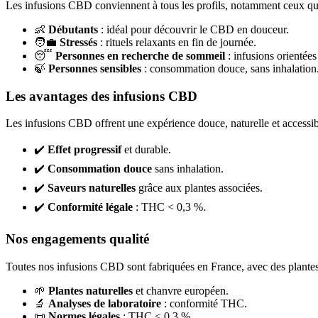
Les infusions CBD conviennent à tous les profils, notamment ceux qu
👶
Débutants
: idéal pour découvrir le CBD en douceur.
🧑‍💼
Stressés
: rituels relaxants en fin de journée.
😴
Personnes en recherche de sommeil
: infusions orientées
🍃
Personnes sensibles
: consommation douce, sans inhalation
Les avantages des infusions CBD
Les infusions CBD offrent une expérience douce, naturelle et accessible
✔️
Effet progressif
et durable.
✔️
Consommation douce
sans inhalation.
✔️
Saveurs naturelles
grâce aux plantes associées.
✔️
Conformité légale
: THC < 0,3 %.
Nos engagements qualité
Toutes nos infusions CBD sont fabriquées en France, avec des plantes 
🌱
Plantes naturelles
et chanvre européen.
🔬
Analyses de laboratoire
: conformité THC.
📜
Normes légales
: THC < 0,3 %.