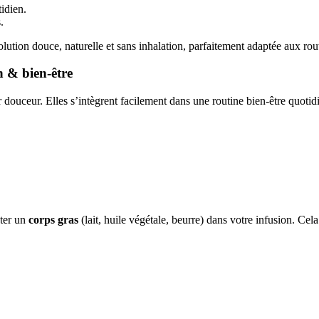
tidien.
.
tion douce, naturelle et sans inhalation, parfaitement adaptée aux rout
n & bien‑être
 douceur. Elles s’intègrent facilement dans une routine bien‑être quotid
uter un
corps gras
(lait, huile végétale, beurre) dans votre infusion. Ce