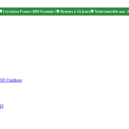
 Livraison France 48H Gratuite !
🔄 Retours à 14 jours
🚫 Vente interdite aux -
CBD Outdoor
BD