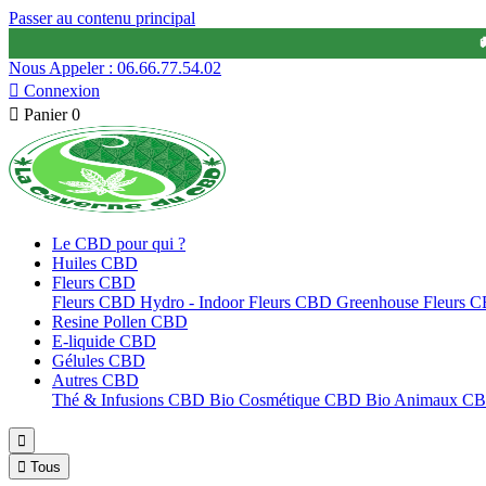
Passer au contenu principal

Nous Appeler : 06.66.77.54.02

Connexion

Panier
0
Le CBD pour qui ?
Huiles CBD
Fleurs CBD
Fleurs CBD Hydro - Indoor
Fleurs CBD Greenhouse
Fleurs 
Resine Pollen CBD
E-liquide CBD
Gélules CBD
Autres CBD
Thé & Infusions CBD Bio
Cosmétique CBD Bio
Animaux C


Tous