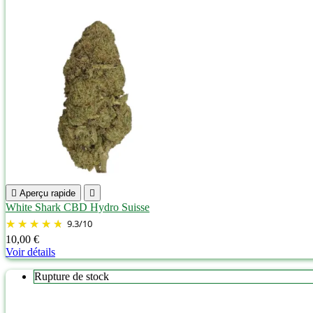

Aperçu rapide

White Shark CBD Hydro Suisse
9.3
/
10
10,00 €
Voir détails
Rupture de stock