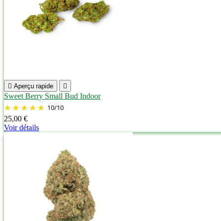

Aperçu rapide

Sweet Berry Small Bud Indoor
10
/
10
25,00 €
Voir détails