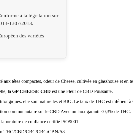
onforme à la législation sur
2013-1307/2013.
Européen des variétés
té aux
têtes compactes, odeur de Cheese, cultivée en glasshouse et en te
lle, la
GP CHEESE CBD
est une Fleur de CBD Puissante.
ntifongiques. elle sont naturelles et BIO. Le taux de THC est inférieur à
islation communautaire sur le CBD Avec un taux garanti <0,3% de THC.
n laboratoire de confiance certifié ISO9001.
eneurs en THC/CBD/CBC/CBG/CBN/Δ8.