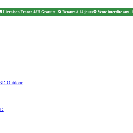
 Livraison France 48H Gratuite !
🔄 Retours à 14 jours
🚫 Vente interdite aux -
CBD Outdoor
BD