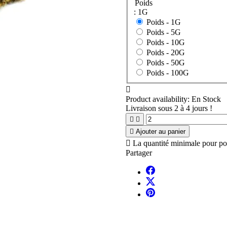
Poids
: 1G
Poids -
1G
Poids -
5G
Poids -
10G
Poids -
20G
Poids -
50G
Poids -
100G

Product availability:
En Stock
Livraison sous 2 à 4 jours !



Ajouter au panier

La quantité minimale pour po
Partager