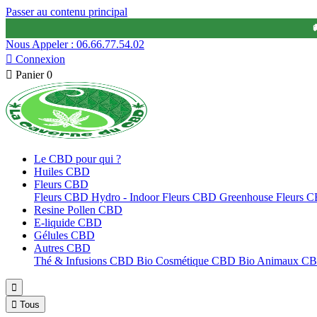
Passer au contenu principal

Nous Appeler : 06.66.77.54.02

Connexion

Panier
0
Le CBD pour qui ?
Huiles CBD
Fleurs CBD
Fleurs CBD Hydro - Indoor
Fleurs CBD Greenhouse
Fleurs 
Resine Pollen CBD
E-liquide CBD
Gélules CBD
Autres CBD
Thé & Infusions CBD Bio
Cosmétique CBD Bio
Animaux C


Tous