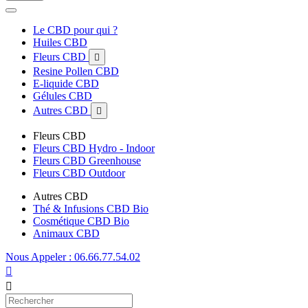
Le CBD pour qui ?
Huiles CBD
Fleurs CBD

Resine Pollen CBD
E-liquide CBD
Gélules CBD
Autres CBD

Fleurs CBD
Fleurs CBD Hydro - Indoor
Fleurs CBD Greenhouse
Fleurs CBD Outdoor
Autres CBD
Thé & Infusions CBD Bio
Cosmétique CBD Bio
Animaux CBD
Nous Appeler : 06.66.77.54.02

