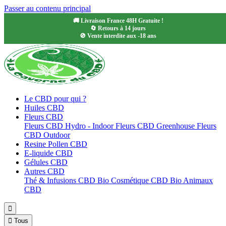
Passer au contenu principal
🚚 Livraison France 48H Gratuite !
🔄 Retours à 14 jours
🚫 Vente interdite aux -18 ans
Le CBD pour qui ?
Huiles CBD
Fleurs CBD
Fleurs CBD Hydro - Indoor
Fleurs CBD Greenhouse
Fleurs
CBD Outdoor
Resine Pollen CBD
E-liquide CBD
Gélules CBD
Autres CBD
Thé & Infusions CBD Bio
Cosmétique CBD Bio
Animaux
CBD


Tous