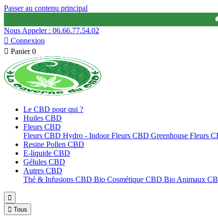
Passer au contenu principal

Nous Appeler : 06.66.77.54.02

Connexion

Panier
0
Le CBD pour qui ?
Huiles CBD
Fleurs CBD
Fleurs CBD Hydro - Indoor
Fleurs CBD Greenhouse
Fleurs 
Resine Pollen CBD
E-liquide CBD
Gélules CBD
Autres CBD
Thé & Infusions CBD Bio
Cosmétique CBD Bio
Animaux C


Tous