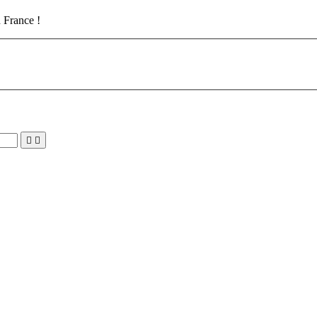
10
/
10
 France !

