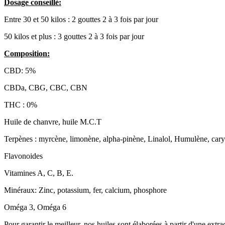
Dosage conseillé:
Entre 30 et 50 kilos : 2 gouttes 2 à 3 fois par jour
50 kilos et plus : 3 gouttes 2 à 3 fois par jour
Composition:
CBD: 5%
CBDa, CBG, CBC, CBN
THC : 0%
Huile de chanvre, huile M.C.T
Terpènes : myrcène, limonène, alpha-pinène, Linalol, Humulène, car
Flavonoides
Vitamines A, C, B, E.
Minéraux: Zinc, potassium, fer, calcium, phosphore
Oméga 3, Oméga 6
Pour garantir le meilleur, nos huiles sont élaborées à partir d'une extr