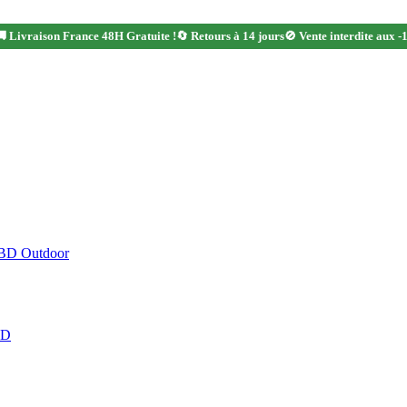
 Livraison France 48H Gratuite !
🔄 Retours à 14 jours
🚫 Vente interdite aux -
CBD Outdoor
BD