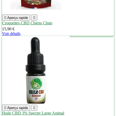

Aperçu rapide

Croquettes CBD Chiens Chats
15,90 €
Voir détails

Aperçu rapide

Huile CBD 3% Spectre Large Animal