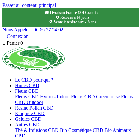
Passer au contenu principal
🚚 Livraison France 48H Gratuite !
🔄 Retours à 14 jours
🚫 Vente interdite aux -18 ans
Nous Appeler : 06.66.77.54.02

Connexion

Panier
0
Le CBD pour qui ?
Huiles CBD
Fleurs CBD
Fleurs CBD Hydro - Indoor
Fleurs CBD Greenhouse
Fleurs
CBD Outdoor
Resine Pollen CBD
E-liquide CBD
Gélules CBD
Autres CBD
Thé & Infusions CBD Bio
Cosmétique CBD Bio
Animaux
CBD