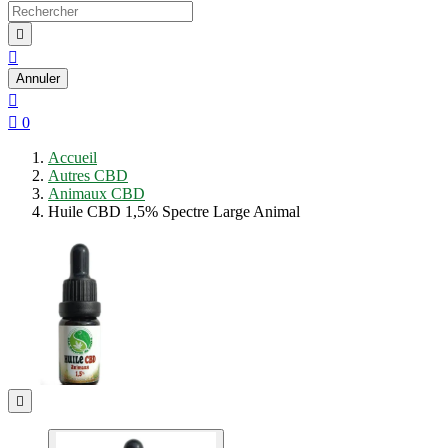


Annuler


0
Accueil
Autres CBD
Animaux CBD
Huile CBD 1,5% Spectre Large Animal
