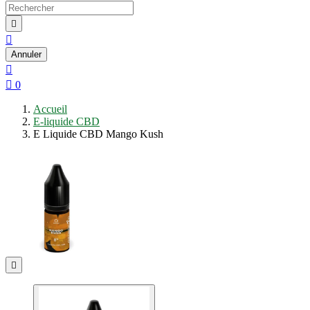


Annuler


0
Accueil
E-liquide CBD
E Liquide CBD Mango Kush
