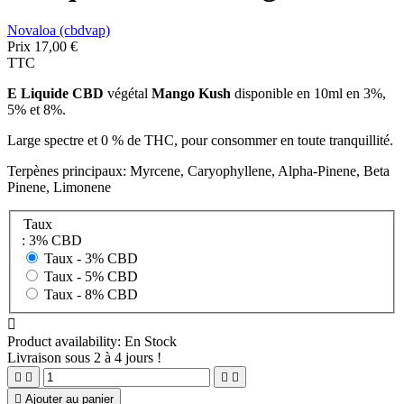
Novaloa (cbdvap)
Prix
17,00 €
TTC
E Liquide CBD
végétal
Mango Kush
disponible en 10ml en 3%,
5% et 8%.
Large spectre et 0 % de THC, pour consommer en toute tranquillité.
Terpènes principaux: Myrcene, Caryophyllene, Alpha-Pinene, Beta
Pinene, Limonene
Taux
: 3% CBD
Taux -
3% CBD
Taux -
5% CBD
Taux -
8% CBD

Product availability:
En Stock
Livraison sous 2 à 4 jours !





Ajouter au panier