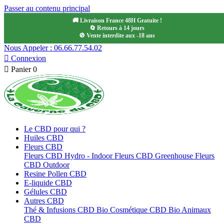
Passer au contenu principal
🚚 Livraison France 48H Gratuite !
🔄 Retours à 14 jours
🚫 Vente interdite aux -18 ans
Nous Appeler : 06.66.77.54.02

Connexion

Panier
0
Le CBD pour qui ?
Huiles CBD
Fleurs CBD
Fleurs CBD Hydro - Indoor
Fleurs CBD Greenhouse
Fleurs
CBD Outdoor
Resine Pollen CBD
E-liquide CBD
Gélules CBD
Autres CBD
Thé & Infusions CBD Bio
Cosmétique CBD Bio
Animaux
CBD