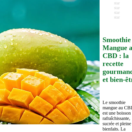
star
star
star
star
Smoothie
Mangue 
CBD : la
recette
gourman
et bien-êt
Le smoothie
mangue au CB
est une boisson
rafraîchissante,
sucrée et pleine
bienfaits. La