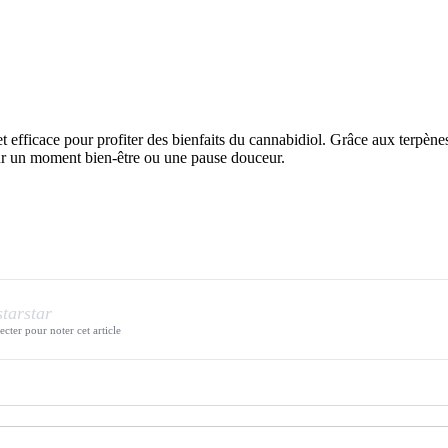
fficace pour profiter des bienfaits du cannabidiol. Grâce aux terpènes
pour un moment bien-être ou une pause douceur.
star
star
cter pour noter cet article