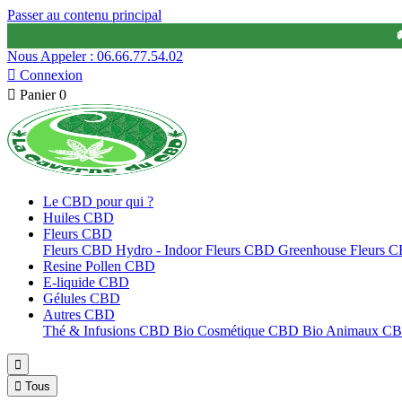
Passer au contenu principal

Nous Appeler : 06.66.77.54.02

Connexion

Panier
0
Le CBD pour qui ?
Huiles CBD
Fleurs CBD
Fleurs CBD Hydro - Indoor
Fleurs CBD Greenhouse
Fleurs 
Resine Pollen CBD
E-liquide CBD
Gélules CBD
Autres CBD
Thé & Infusions CBD Bio
Cosmétique CBD Bio
Animaux C


Tous