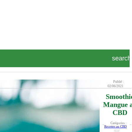
search
Publié :
02/06/2021
Smoothi
Mangue 
CBD
Catégories :
Recettes au CBD
star