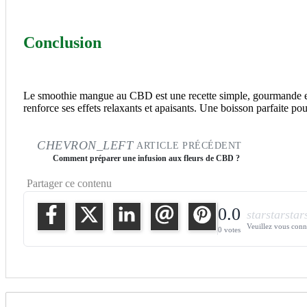
Conclusion
Le smoothie mangue au CBD est une recette simple, gourmande et e
renforce ses effets relaxants et apaisants. Une boisson parfaite 
CHEVRON_LEFT
ARTICLE PRÉCÉDENT
Comment préparer une infusion aux fleurs de CBD ?
Partager ce contenu
0.0
star
star
star
Veuillez vous conne
0 votes