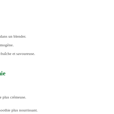
 dans un blender.
homogène.
fraîche et savoureuse.
hie
re plus crémeuse.
othie plus nourrissant.