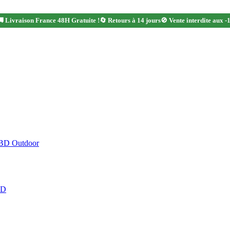
 Livraison France 48H Gratuite !
🔄 Retours à 14 jours
🚫 Vente interdite aux -
CBD Outdoor
BD